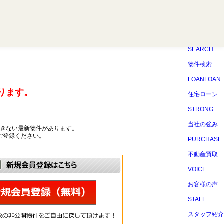
八千代
習志野
四街道
船橋
佐倉
市原
千葉
SEARCH
物件検索
LOANLOAN
ります。
住宅ローン
STRONG
当社の強み
きない最新物件があります。
ご登録ください。
PURCHASE
不動産買取
VOICE
お客様の声
STAFF
スタッフ紹介