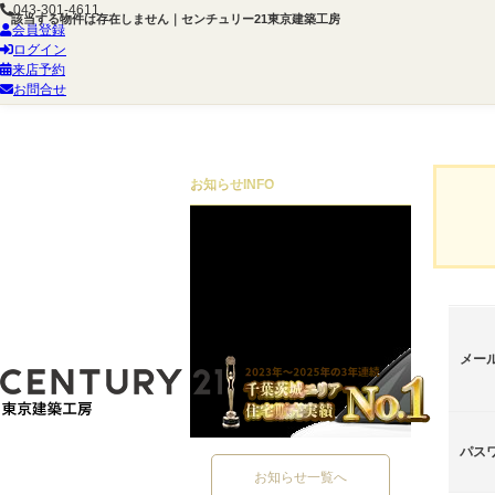
043-301-4611
該当する物件は存在しません｜センチュリー21東京建築工房
会員登録
ログイン
来店予約
お問合せ
お知らせ
INFO
メー
パス
お知らせ一覧へ