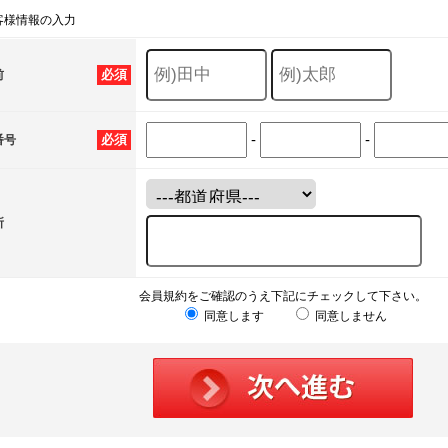
客様情報の入力
必須
前
-
-
必須
番号
所
会員規約をご確認のうえ下記にチェックして下さい。
同意します
同意しません