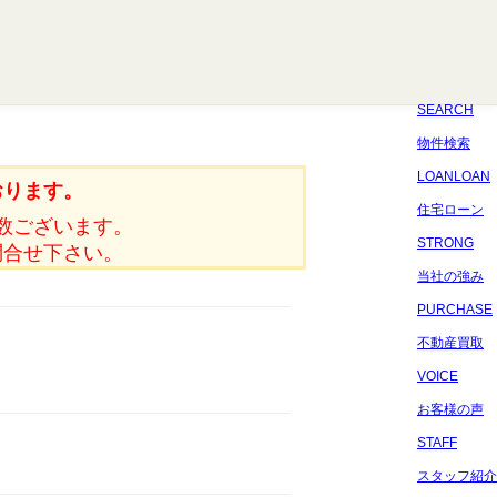
八千代
習志野
四街道
船橋
佐倉
市原
千葉
SEARCH
物件検索
LOANLOAN
おります。
住宅ローン
数ございます。
STRONG
問合せ下さい。
当社の強み
PURCHASE
不動産買取
VOICE
お客様の声
STAFF
スタッフ紹介