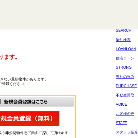
八千代
習志野
四街道
船橋
佐倉
市原
千葉
SEARCH
物件検索
LOANLOAN
ります。
住宅ローン
STRONG
当社の強み
きない最新物件があります。
ご登録ください。
PURCHASE
不動産買取
VOICE
お客様の声
STAFF
スタッフ紹介