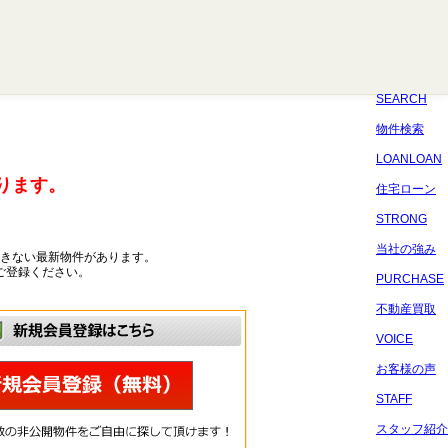
八千代
習志野
四街道
船橋
佐倉
市原
千葉
SEARCH
物件検索
LOANLOAN
ります。
住宅ローン
STRONG
当社の強み
きない最新物件があります。
ご登録ください。
PURCHASE
不動産買取
VOICE
お客様の声
STAFF
スタッフ紹介