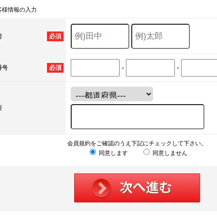
客様情報の入力
必須
前
-
-
必須
番号
所
会員規約をご確認のうえ下記にチェックして下さい。
同意します
同意しません