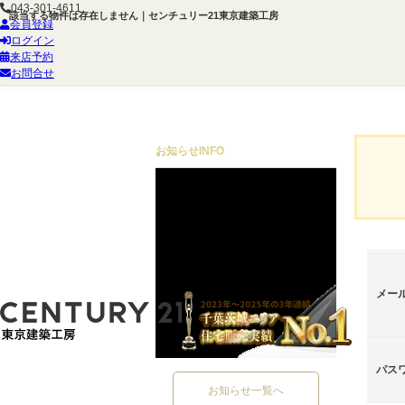
043-301-4611
該当する物件は存在しません｜センチュリー21東京建築工房
会員登録
ログイン
来店予約
お問合せ
お知らせ
INFO
メー
パス
お知らせ一覧へ