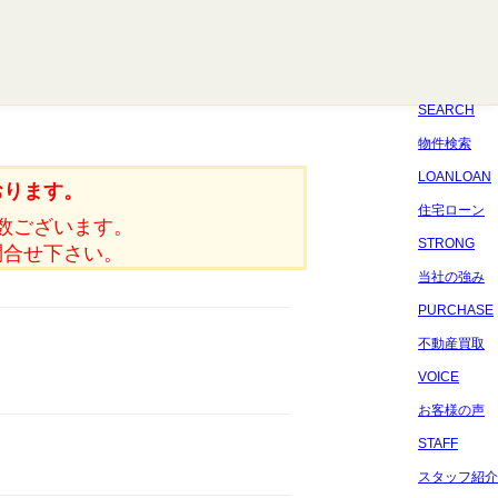
八千代
習志野
四街道
船橋
佐倉
市原
千葉
SEARCH
物件検索
LOANLOAN
おります。
住宅ローン
数ございます。
STRONG
問合せ下さい。
当社の強み
PURCHASE
不動産買取
VOICE
お客様の声
STAFF
スタッフ紹介