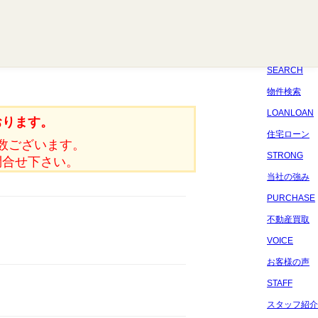
八千代
習志野
四街道
船橋
佐倉
市原
千葉
SEARCH
物件検索
LOANLOAN
おります。
住宅ローン
数ございます。
STRONG
問合せ下さい。
当社の強み
PURCHASE
不動産買取
VOICE
お客様の声
STAFF
スタッフ紹介