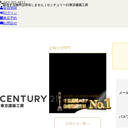
043-301-4611
該当する物件は存在しません｜センチュリー21東京建築工房
会員登録
ログイン
来店予約
お問合せ
お知らせ
INFO
メー
パス
お知らせ一覧へ