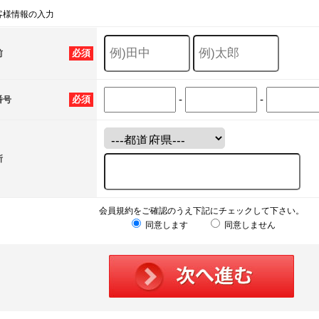
客様情報の入力
必須
前
-
-
必須
番号
所
会員規約をご確認のうえ下記にチェックして下さい。
同意します
同意しません