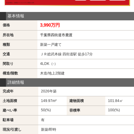
基本情報
3,990万円
価格
所在地
千葉県四街道市鹿渡
種類
新築一戸建て
交通
ＪＲ総武本線 四街道駅 徒歩17分
間取り
4LDK（-）
構造/階数
木造/地上2階建
詳細情報
完成年
2026年築
土地面積
149.97m²
建物面積
101.84㎡
50(%)
100(%)
建ぺい率
容積率
駐車場
有
現況/引渡し
新築/即時