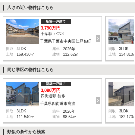
広さの近い物件はこちら
新築一戸建て
3,790万円
千葉駅 バス3分 停歩2分
千葉県千葉市中央区仁戸名町
4LDK
3LDK
間取
築年
2026年
間取
土地
169.430㎡
建物
112.62㎡
土地
134.810
同じ学区の物件はこちら
新築一戸建て
3,090万円
四街道駅 徒歩16分
千葉県四街道市鹿渡
3LDK
3LDK
間取
築年
2026年
間取
土地
111.540㎡
建物
98.54㎡
土地
182.170
類似の条件から検索