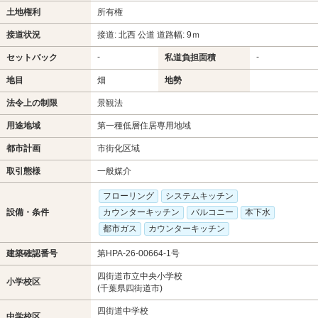
土地権利
所有権
接道状況
接道: 北西 公道 道路幅: 9ｍ
-
-
セットバック
私道負担面積
地目
畑
地勢
法令上の制限
景観法
用途地域
第一種低層住居専用地域
都市計画
市街化区域
取引態様
一般媒介
フローリング
システムキッチン
設備・条件
カウンターキッチン
バルコニー
本下水
都市ガス
カウンターキッチン
建築確認番号
第HPA-26-00664-1号
四街道市立中央小学校
小学校区
(千葉県四街道市)
四街道中学校
中学校区