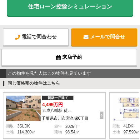
住宅ローン控除シミュレーション
電話で問合わせ
メールで問合せ
来店予約
この物件を見た人はこの物件も見ています
同じ価格帯の物件はこちら
新築一戸建て
4,499万円
京成八幡駅 徒歩33分
千葉県市川市宮久保6丁目
3SLDK
4LDK
間取
築年
2026年
間取
土地
114.300㎡
建物
98.54㎡
土地
97.590㎡