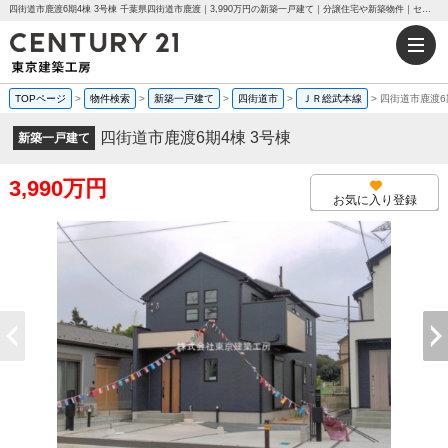
四街道市鹿渡6期4棟 3号棟 千葉県四街道市鹿渡｜3,990万円の新築一戸建て｜分譲住宅や新築物件｜センチュリー21東京建築工房
TOPページ
>
物件検索
>
新築一戸建て
>
四街道市
>
ＪＲ総武本線
>
四街道市鹿渡6
四街道市鹿渡6期4棟 3号棟
新築一戸建て
3,990万円
お気に入り登録