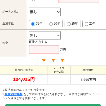
ボーナス払い
返済年数
35年
30年
25年
20年
直接入力する
頭金
万円
ボーナス
毎月のご返済額
物件価格
(×年2回)
104,015円
－
3,990万円
※返済金額はあくまでも目安です。
※
会員登録(無料)
をして詳細情報を記入されますと、全物件が自動でシミュレー
ションされとても便利になります。