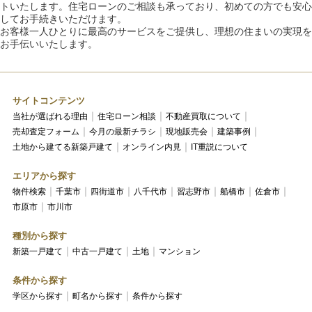
トいたします。住宅ローンのご相談も承っており、初めての方でも安心
してお手続きいただけます。
お客様一人ひとりに最高のサービスをご提供し、理想の住まいの実現を
お手伝いいたします。
サイトコンテンツ
当社が選ばれる理由
住宅ローン相談
不動産買取について
売却査定フォーム
今月の最新チラシ
現地販売会
建築事例
土地から建てる新築戸建て
オンライン内見
IT重説について
エリアから探す
物件検索
千葉市
四街道市
八千代市
習志野市
船橋市
佐倉市
市原市
市川市
種別から探す
新築一戸建て
中古一戸建て
土地
マンション
条件から探す
学区から探す
町名から探す
条件から探す